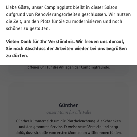
Liebe Gäste, unser Campingplatz bleibt in dieser Saison
aufgrund von Renovierungsarbeiten geschlossen. Wir nutzen
die Zeit, um den Platz für Sie zu modernisieren und noch
schöner zu gestalten.
Michael Graf
Vielen Dank für Ihr Verständnis. Wir freuen uns darauf,
Inhaber & Geschäftsleitung
Sie nach Abschluss der Arbeiten wieder bei uns begrüßen
zu dürfen.
Als Inhaber sorgt Michael Graf dafür, dass alles rund läuft. Ob
Organisation, Verwaltung oder Gästeservice – er hat stets ein
offenes Ohr für die Anliegen der Campingfreunde.
Günther
Unser Mann für alle Fälle
Günther kümmert sich um die Platzbeleuchtung, die Schranken
und den gesamten Service. Er weist neue Gäste ein und sorgt
dafür, dass sich alle vom ersten Moment an willkommen fühlen.