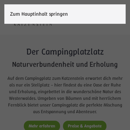
Zum Hauptinhalt springen
Menü
Der Campingplatzlatz
Naturverbundenheit und Erholung
Auf dem Campingplatz zum Katzenstein erwartet dich mehr
als nur ein Stellplatz – hier findest du eine Oase der Ruhe
und Erholung, eingebettet in die wunderschöne Natur des
Westerwaldes. Umgeben von Bäumen und mit herrlichem
Fernblick bietet unser Campingplatz die perfekte Mischung
aus Entspannung und Abenteuer.
Mehr erfahren
Preise & Angebote